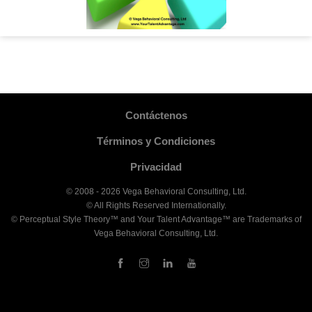
Contáctenos
Términos y Condiciones
Privacidad
© 2008 - 2026 Vega Behavioral Consulting, Ltd.
© All Rights Reserved Internationally.
© Perceptual Style Theory™ and Your Talent Advantage™ are Trademarks of
Vega Behavioral Consulting, Ltd.