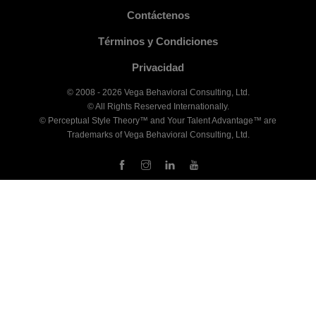
Contáctenos
Términos y Condiciones
Privacidad
© 2008 - 2026 Vega Behavioral Consulting, Ltd.
© All Rights Reserved Internationally.
© Perceptual Style Theory™ and Your Talent Advantage™ are
Trademarks of Vega Behavioral Consulting, Ltd.