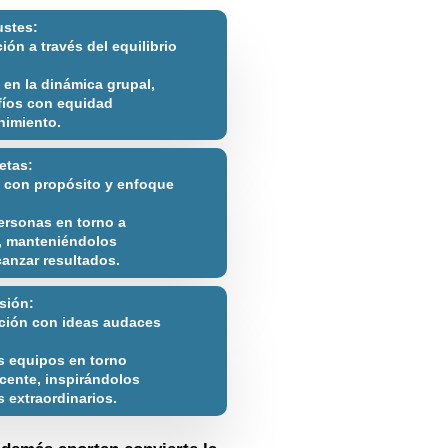
ustes:
ón a través del equilibrio
en la dinámica grupal,
íos con equidad
nimiento.
etas:
 con propósito y enfoque
ersonas en torno a
s, manteniéndolos
anzar resultados.
isión:
ación con ideas audaces
s equipos en torno
cente, inspirándolos
s extraordinarios.