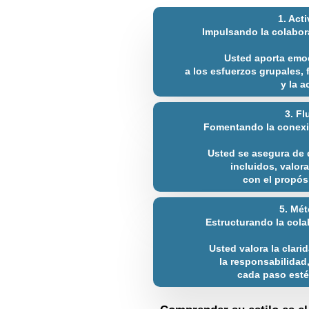
1. Act
Impulsando la colabo
Usted aporta emo
a los esfuerzos grupales,
y la a
3. Fl
Fomentando la conexi
Usted se asegura de 
incluidos, valor
con el propós
5. Mé
Estructurando la cola
Usted valora la clari
la responsabilidad
cada paso esté