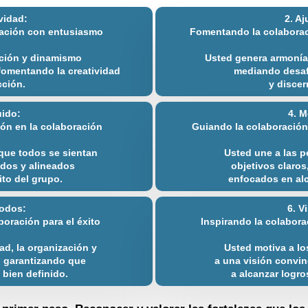
ividad:
2. Aj
ración con entusiasmo
Fomentando la colaboraci
ción y dinamismo
Usted genera armonía 
 fomentando la creatividad
mediando desaf
cción.
y discer
uido:
4. M
ón en la colaboración
Guiando la colaboración
que todos se sientan
Usted une a las p
ados y alineados
objetivos claro
ito del grupo.
enfocados en alc
todos:
6. V
boración para el éxito
Inspirando la colabor
dad, la organización y
Usted motiva a lo
, garantizando que
a una visión convin
 bien definido.
a alcanzar logro