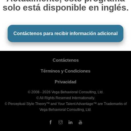
solo está disponible en inglés.
Contáctenos para recibir información adicional
Contáctenos
Términos y Condiciones
Privacidad
© 2008 - 2026 Vega Behavioral Consulting, Ltd.
© All Rights Reserved Internationally.
© Perceptual Style Theory™ and Your Talent Advantage™ are Trademarks of
Vega Behavioral Consulting, Ltd.